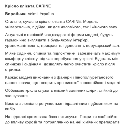
Крісло клієнта CARINE
Виробник:
Velmi, Україна
Стильне, сучасне крісло клієнта CARINE. Модель
універсальна, підійде, як для чоловічого, так і жіночого залу.
Актуальні в нинішній час,квадратні форми моделі, будуть
гармонійно виглядати в будь-якому інтер'єрі,
урізноманітнюють, прикрасять і доповнять перукарський зал.
М'яке сидіння, спинка та підлокітники, забезпечать максимум
комфорту клієнту, під час перебування у кріслі. Відстань між
спинкою і сидінням, дозволять легко очистити крісло після
стрижки.
Каркас моделі виконаний з фанери і пінополіуретанового
наповнювача, що говорить про високої зносостійкості моделі.
Оббивкою крісла служить якісний замінник шкіри, стійкий до
зношування.
Висота з легкістю регулюється гідравлічним підйомником на
вибір.
На підставі хромована база пятилучье. Покриття якої стійко
до впливу корозії та потраплянню на неї хімічних препаратів.