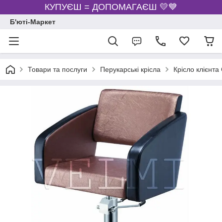
КУПУЄШ = ДОПОМАГАЄШ 💛💙
Б'юті-Маркет
Товари та послуги
Перукарські крісла
Крісло клієнт