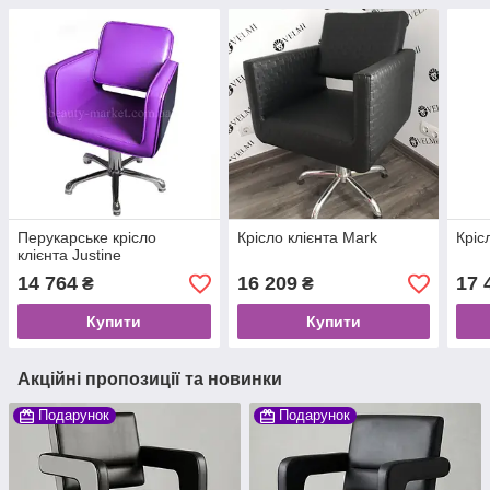
Перукарське крісло
Крісло клієнта Mark
Кріс
клієнта Justine
14 764
16 209
17 
₴
₴
Купити
Купити
Акційні пропозиції та новинки
Подарунок
Подарунок