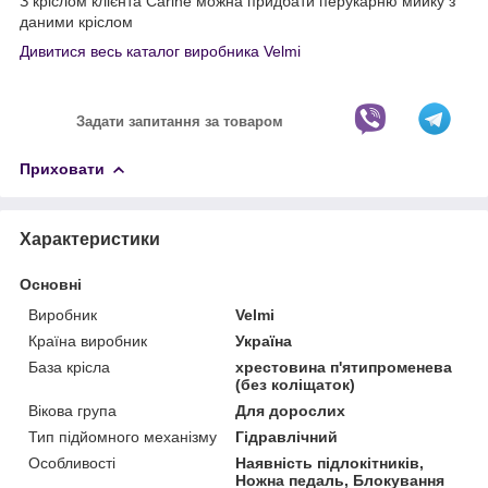
З кріслом клієнта Carine можна придбати перукарню мийку з
даними кріслом
Дивитися весь каталог виробника Velmi
Задати запитання за товаром
Приховати
Характеристики
Основні
Виробник
Velmi
Країна виробник
Україна
База крісла
хрестовина п'ятипроменева
(без коліщаток)
Вікова група
Для дорослих
Тип підйомного механізму
Гідравлічний
Особливості
Наявність підлокітників,
Ножна педаль, Блокування