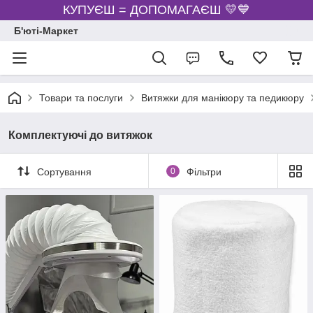
КУПУЄШ = ДОПОМАГАЄШ 💛💙
Б'юті-Маркет
Товари та послуги
Витяжки для манікюру та педикюру
Комплектуючі до витяжок
Сортування
0
Фільтри