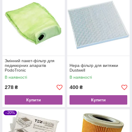
Змінний пакет-фільтр для
педикюрних апаратів
Hepa фільтр для витяжки
PodoTronic
Dustwell
В наявності
В наявності
278
400
₴
₴
Купити
Купити
–20%