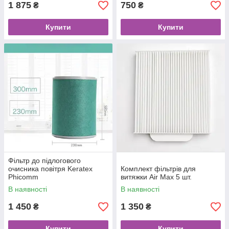
1 875
750
₴
₴
Купити
Купити
Фільтр до підлогового
очисника повітря Keratex
Комплект фільтрів для
Phicomm
витяжки Air Max 5 шт.
В наявності
В наявності
1 450
1 350
₴
₴
Купити
Купити