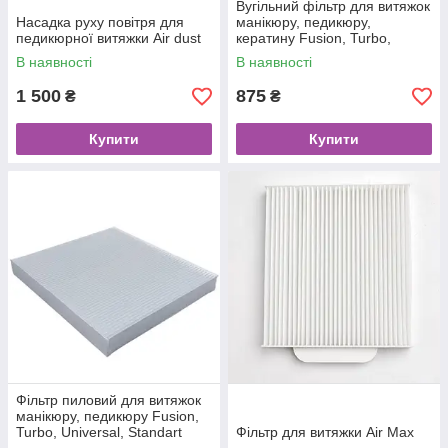
Вугільний фільтр для витяжок
Насадка руху повітря для
манікюру, педикюру,
педикюрної витяжки Air dust
кератину Fusion, Turbo,
Keratin
В наявності
В наявності
1 500
875
₴
₴
Купити
Купити
Фільтр пиловий для витяжок
манікюру, педикюру Fusion,
Turbo, Universal, Standart
Фільтр для витяжки Air Max