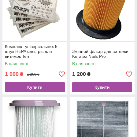
Комплект універсальних 5
штук HEPA фільтрів для
Змінний фільтр для витяжки
витяжок Teri
Keratex Nails Pro
В наявності
В наявності
1 000
1 200
₴
₴
1 250 ₴
Купити
Купити