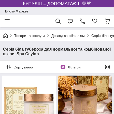
КУПУЄШ = ДОПОМАГАЄШ 💛💙
Б'юті-Маркет
Товари та послуги
Догляд за обличчям
Серія біла т
Серія біла тубероза для нормальної та комбінованої
шкіри, Spa Ceylon
Сортування
0
Фільтри