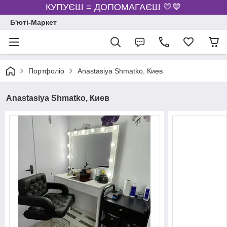
КУПУЄШ = ДОПОМАГАЄШ 💛💙
Б'юті-Маркет
Портфоліо
Anastasiya Shmatko, Киев
Anastasiya Shmatko, Киев